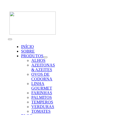
Skip
to
content
Toggle
Navigation
INÍCIO
SOBRE
PRODUTOS
ALHOS
AZEITONAS
& AZEITES
OVOS DE
CODORNA
LINHA
GOURMET
FARINHAS
PALMITOS
TEMPEROS
VERDURAS
TOMATES