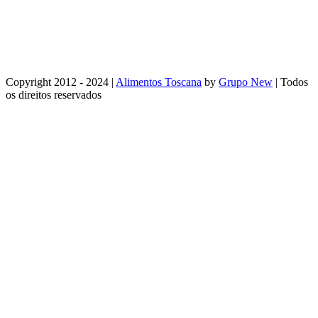
Copyright 2012 - 2024 |
Alimentos Toscana
by
Grupo New
| Todos
os direitos reservados
Facebook
Instagram
Email
WhatsApp
Go
to
Top