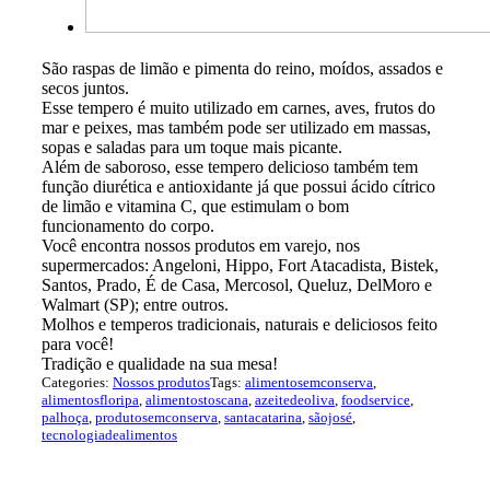
São raspas de limão e pimenta do reino, moídos, assados e
secos juntos.
Esse tempero é muito utilizado em carnes, aves, frutos do
mar e peixes, mas também pode ser utilizado em massas,
sopas e saladas para um toque mais picante.
Além de saboroso, esse tempero delicioso também tem
função diurética e antioxidante já que possui ácido cítrico
de limão e vitamina C, que estimulam o bom
funcionamento do corpo.
Você encontra nossos produtos em varejo, nos
supermercados: Angeloni, Hippo, Fort Atacadista, Bistek,
Santos, Prado, É de Casa, Mercosol, Queluz, DelMoro e
Walmart (SP); entre outros.
Molhos e temperos tradicionais, naturais e deliciosos feito
para você!
Tradição e qualidade na sua mesa!
Categories:
Nossos produtos
Tags:
alimentosemconserva
,
alimentosfloripa
,
alimentostoscana
,
azeitedeoliva
,
foodservice
,
palhoça
,
produtosemconserva
,
santacatarina
,
sãojosé
,
tecnologiadealimentos