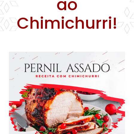
ao
Farinhas
Chimichurri!
Palmitos
Temperos
Verduras
Tomates