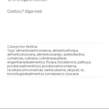
Gostou? Siga-nos!
Categories:
Notícia
Tags:
alimentosemconserva
,
alimentosfloripa
,
alimentostoscana
,
alimentosvarejo
,
azeitedeoliva
,
conservas
,
culinária
,
culináriasaudável
,
engenhariadealimentos
,
floripa
,
foodservice
,
palhoça
,
produtosalimentícios
,
produtosemconserva
,
receitascomconservas
,
santacatarina
,
sãojosé
,
sc
,
tecnologiadealimentos
,
tomateseco
,
toscana