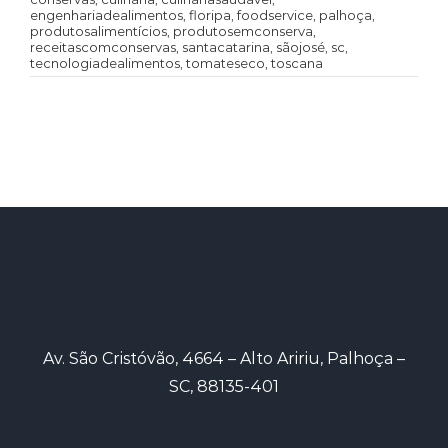
engenhariadealimentos
,
floripa
,
foodservice
,
palhoça
,
produtosalimentícios
,
produtosemconserva
,
receitascomconservas
,
santacatarina
,
sãojosé
,
sc
,
tecnologiadealimentos
,
tomateseco
,
toscana
Av. São Cristóvão, 4664 – Alto Aririu, Palhoça –
SC, 88135-401