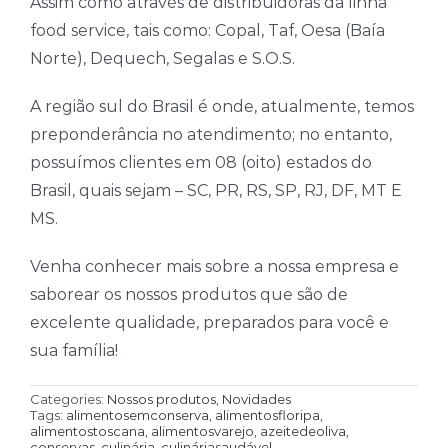
Assim como através de distribuidoras da linha
food service, tais como: Copal, Taf, Oesa (Baía
Norte), Dequech, Segalas e S.O.S.
A região sul do Brasil é onde, atualmente, temos
preponderância no atendimento; no entanto,
possuímos clientes em 08 (oito) estados do
Brasil, quais sejam – SC, PR, RS, SP, RJ, DF, MT E
MS.
Venha conhecer mais sobre a nossa empresa e
saborear os nossos produtos que são de
excelente qualidade, preparados para você e
sua família!
Categories:
Nossos produtos
,
Novidades
Tags:
alimentosemconserva
,
alimentosfloripa
,
alimentostoscana
,
alimentosvarejo
,
azeitedeoliva
,
conservas
,
culinária
,
culináriasaudável
,