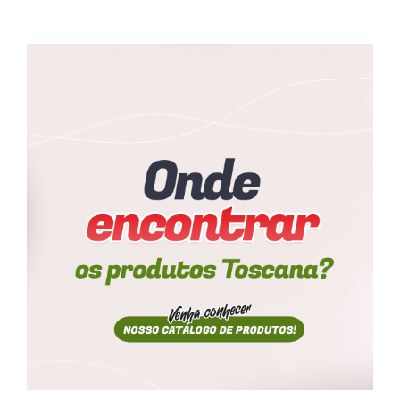
Farinhas
Palmitos
Temperos
Verduras
Tomates