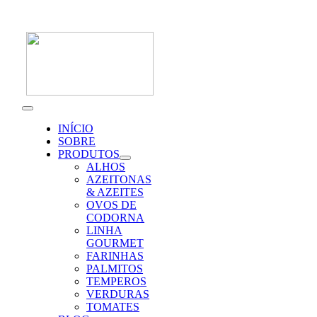
Skip
to
content
Toggle
Navigation
INÍCIO
SOBRE
PRODUTOS
ALHOS
AZEITONAS
& AZEITES
OVOS DE
CODORNA
LINHA
GOURMET
FARINHAS
PALMITOS
TEMPEROS
VERDURAS
TOMATES