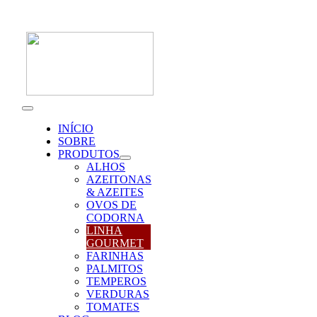
Skip
to
content
Toggle
Navigation
INÍCIO
SOBRE
PRODUTOS
ALHOS
AZEITONAS
& AZEITES
OVOS DE
CODORNA
LINHA
GOURMET
FARINHAS
PALMITOS
TEMPEROS
VERDURAS
TOMATES