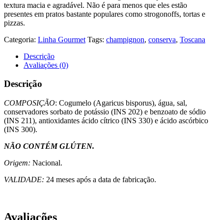
textura macia e agradável. Não é para menos que eles estão
presentes em pratos bastante populares como strogonoffs, tortas e
pizzas.
Categoria:
Linha Gourmet
Tags:
champignon
,
conserva
,
Toscana
Descrição
Avaliações (0)
Descrição
COMPOSIÇÃO
:
Cogumelo (Agaricus bisporus), água, sal,
conservadores sorbato de potássio (INS 202) e benzoato de sódio
(INS 211), antioxidantes ácido cítrico (INS 330) e ácido ascórbico
(INS 300).
NÃO CONTÉM GLÚTEN.
Origem:
Nacional.
VALIDADE:
24 meses após a data de fabricação.
Avaliações