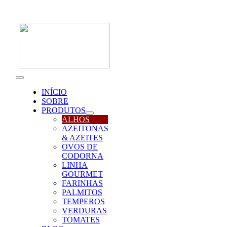
Skip
to
content
Toggle
Navigation
INÍCIO
SOBRE
PRODUTOS
ALHOS
AZEITONAS
& AZEITES
OVOS DE
CODORNA
LINHA
GOURMET
FARINHAS
PALMITOS
TEMPEROS
VERDURAS
TOMATES