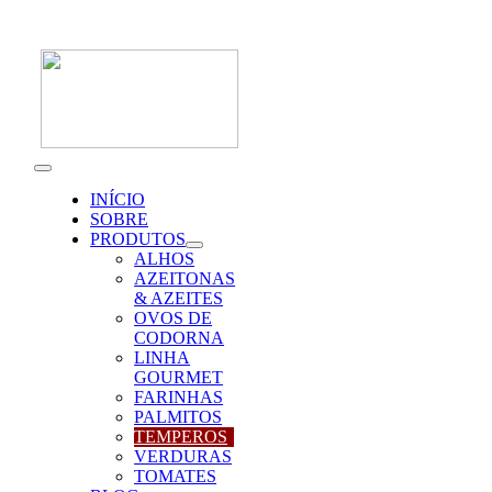
Skip
to
content
Toggle
Navigation
INÍCIO
SOBRE
PRODUTOS
ALHOS
AZEITONAS
& AZEITES
OVOS DE
CODORNA
LINHA
GOURMET
FARINHAS
PALMITOS
TEMPEROS
VERDURAS
TOMATES