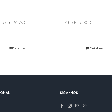
ho em Pó 75 G
Alho Frito 80 G
Detalhes
Detalhes
IONAL
SIGA-NOS