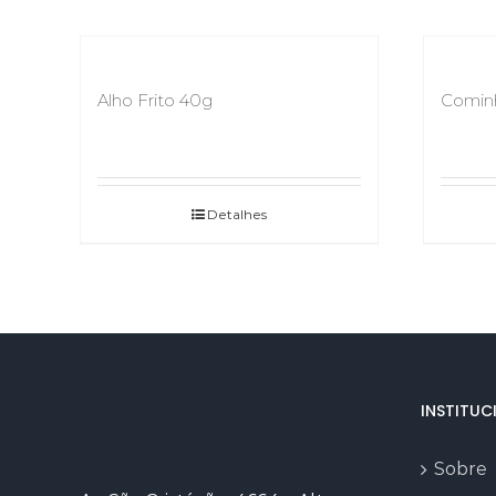
Alho Frito 40g
Comin
Detalhes
INSTITUC
Sobre