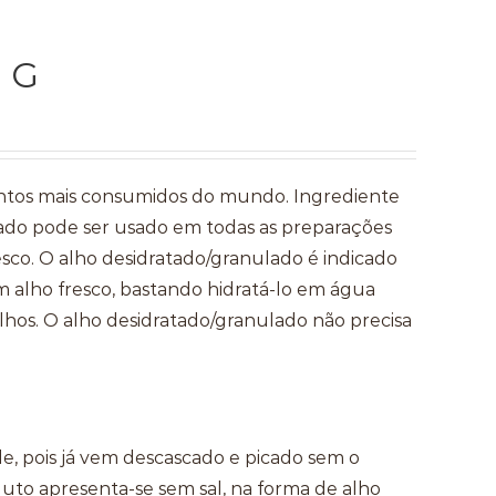
0 G
tos mais consumidos do mundo. Ingrediente
atado pode ser usado em todas as preparações
resco. O alho desidratado/granulado é indicado
m alho fresco, bastando hidratá-lo em água
lhos. O alho desidratado/granulado não precisa
de, pois já vem descascado e picado sem o
duto apresenta-se sem sal, na forma de alho