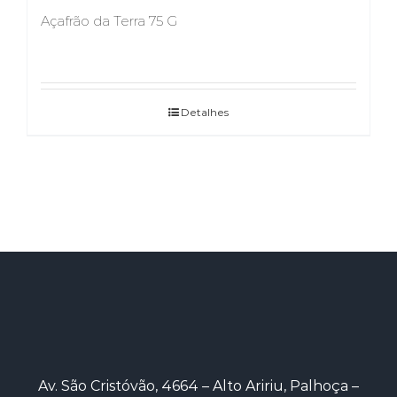
Açafrão da Terra 75 G
Detalhes
Av. São Cristóvão, 4664 – Alto Aririu, Palhoça –