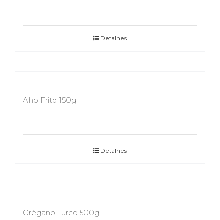
Detalhes
Alho Frito 150g
Detalhes
Orégano Turco 500g