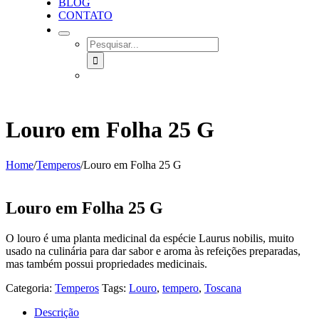
BLOG
CONTATO
SEARCH
FOR:
Louro em Folha 25 G
Home
/
Temperos
/
Louro em Folha 25 G
Louro em Folha 25 G
O louro é uma planta medicinal da espécie Laurus nobilis, muito
usado na culinária para dar sabor e aroma às refeições preparadas,
mas também possui propriedades medicinais.
Categoria:
Temperos
Tags:
Louro
,
tempero
,
Toscana
Descrição