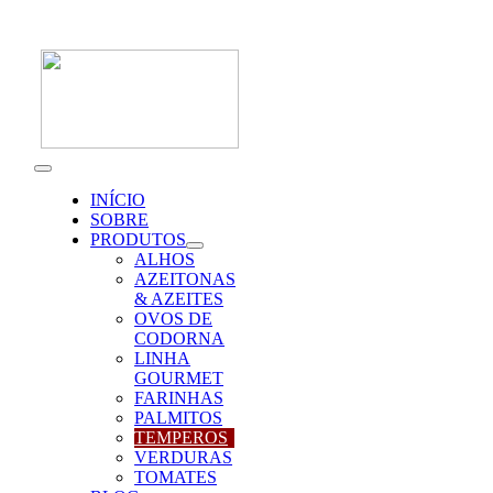
Skip
to
content
Toggle
Navigation
INÍCIO
SOBRE
PRODUTOS
ALHOS
AZEITONAS
& AZEITES
OVOS DE
CODORNA
LINHA
GOURMET
FARINHAS
PALMITOS
TEMPEROS
VERDURAS
TOMATES