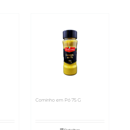
Cominho em Pó 75 G
Detalhes