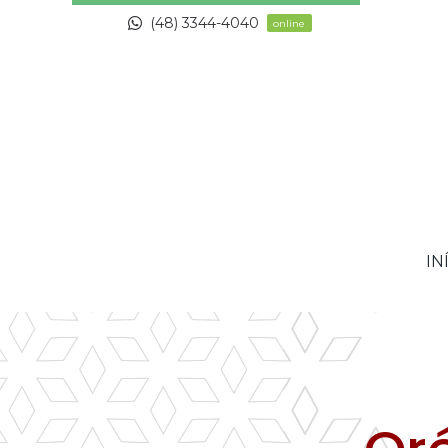
Skip
(48) 3344-4040
online
to
content
IN