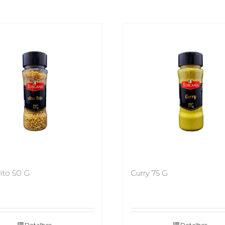
rito 50 G
Curry 75 G
Detalhes
Detalhes