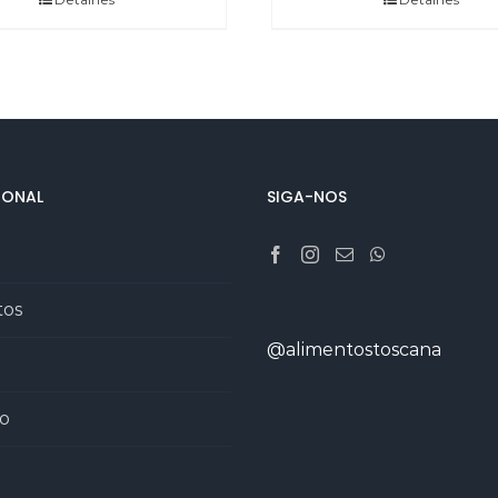
IONAL
SIGA-NOS
tos
@alimentostoscana
o