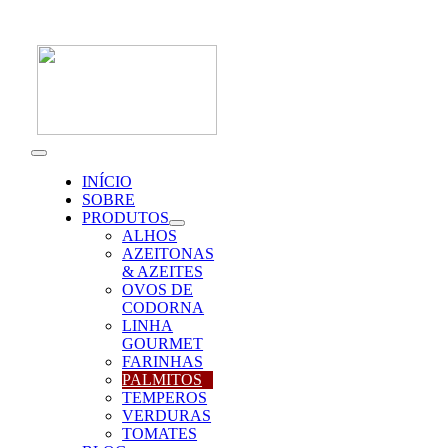
Skip
to
content
Toggle
Navigation
INÍCIO
SOBRE
PRODUTOS
ALHOS
AZEITONAS
& AZEITES
OVOS DE
CODORNA
LINHA
GOURMET
FARINHAS
PALMITOS
TEMPEROS
VERDURAS
TOMATES