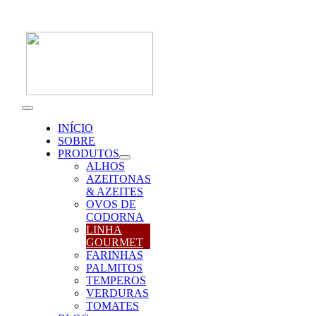
Skip
to
content
Toggle
Navigation
INÍCIO
SOBRE
PRODUTOS
ALHOS
AZEITONAS
& AZEITES
OVOS DE
CODORNA
LINHA
GOURMET
FARINHAS
PALMITOS
TEMPEROS
VERDURAS
TOMATES