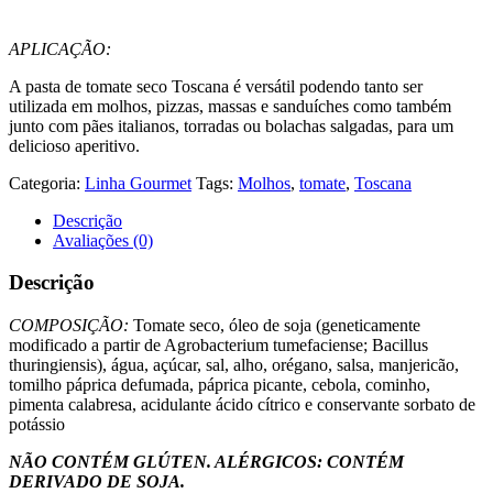
APLICAÇÃO:
A pasta de tomate seco Toscana é versátil podendo tanto ser
utilizada em molhos, pizzas, massas e sanduíches como também
junto com pães italianos, torradas ou bolachas salgadas, para um
delicioso aperitivo.
Categoria:
Linha Gourmet
Tags:
Molhos
,
tomate
,
Toscana
Descrição
Avaliações (0)
Descrição
COMPOSIÇÃO:
Tomate seco, óleo de soja (geneticamente
modificado a partir de Agrobacterium tumefaciense; Bacillus
thuringiensis), água, açúcar, sal, alho, orégano, salsa, manjericão,
tomilho páprica defumada, páprica picante, cebola, cominho,
pimenta calabresa, acidulante ácido cítrico e conservante sorbato de
potássio
NÃO CONTÉM GLÚTEN. ALÉRGICOS: CONTÉM
DERIVADO DE SOJA.