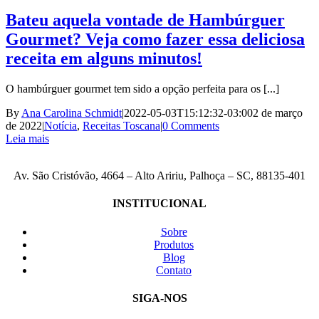
Bateu aquela vontade de Hambúrguer
Gourmet? Veja como fazer essa deliciosa
receita em alguns minutos!
O hambúrguer gourmet tem sido a opção perfeita para os [...]
By
Ana Carolina Schmidt
|
2022-05-03T15:12:32-03:00
2 de março
de 2022
|
Notícia
,
Receitas Toscana
|
0 Comments
Leia mais
Av. São Cristóvão, 4664 – Alto Aririu, Palhoça – SC, 88135-401
INSTITUCIONAL
Sobre
Produtos
Blog
Contato
SIGA-NOS