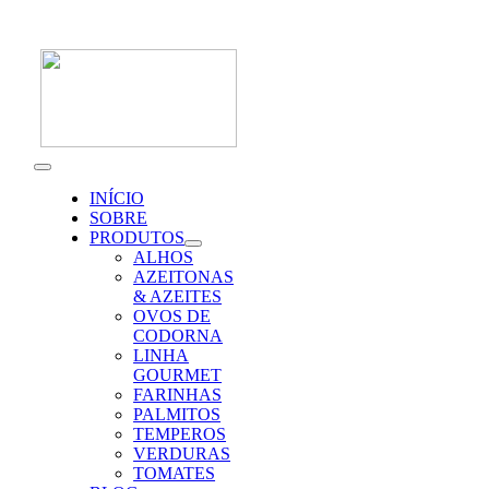
Skip
to
content
Toggle
Navigation
INÍCIO
SOBRE
PRODUTOS
ALHOS
AZEITONAS
& AZEITES
OVOS DE
CODORNA
LINHA
GOURMET
FARINHAS
PALMITOS
TEMPEROS
VERDURAS
TOMATES