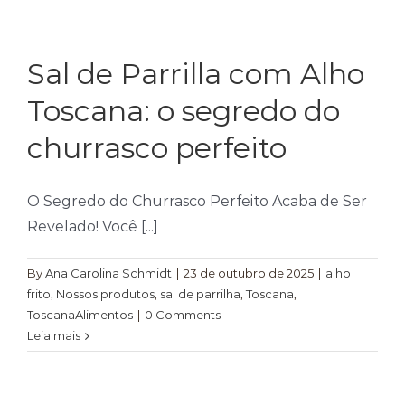
Farinhas
Palmitos
Sal de Parrilla com Alho
Temperos
Toscana: o segredo do
Verduras
churrasco perfeito
Tomates
O Segredo do Churrasco Perfeito Acaba de Ser
Revelado! Você [...]
By
Ana Carolina Schmidt
|
23 de outubro de 2025
|
alho
frito
,
Nossos produtos
,
sal de parrilha
,
Toscana
,
ToscanaAlimentos
|
0 Comments
Leia mais