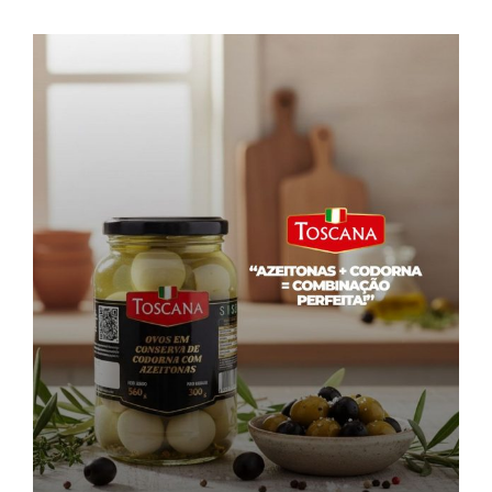
Farinhas
Palmitos
Temperos
Verduras
Tomates