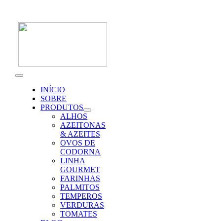
Skip
to
content
Toggle
Navigation
INÍCIO
SOBRE
PRODUTOS
ALHOS
AZEITONAS
& AZEITES
OVOS DE
CODORNA
LINHA
GOURMET
FARINHAS
PALMITOS
TEMPEROS
VERDURAS
TOMATES