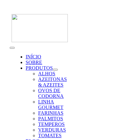
Skip
to
content
Toggle
Navigation
INÍCIO
SOBRE
PRODUTOS
ALHOS
AZEITONAS
& AZEITES
OVOS DE
CODORNA
LINHA
GOURMET
FARINHAS
PALMITOS
TEMPEROS
VERDURAS
TOMATES