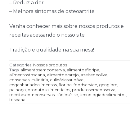
– Reduz a dor
– Melhora sintomas de osteoartrite
Venha conhecer mais sobre nossos produtos e
receitas acessando o nosso site.
Tradição e qualidade na sua mesa!
Categories:
Nossos produtos
Tags:
alimentosemconserva
,
alimentosfloripa
,
alimentostoscana
,
alimentosvarejo
,
azeitedeoliva
,
conservas
,
culinária
,
culináriasaudável
,
engenhariadealimentos
,
floripa
,
foodservice
,
gengibre
,
palhoça
,
produtosalimentícios
,
produtosemconserva
,
receitascomconservas
,
sãojosé
,
sc
,
tecnologiadealimentos
,
toscana