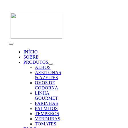
Skip
to
content
Toggle
Navigation
INÍCIO
SOBRE
PRODUTOS
ALHOS
AZEITONAS
& AZEITES
OVOS DE
CODORNA
LINHA
GOURMET
FARINHAS
PALMITOS
TEMPEROS
VERDURAS
TOMATES