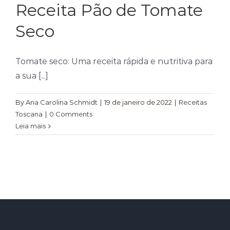
Receita Pão de Tomate
Temperos
Seco
Verduras
Tomates
Tomate seco: Uma receita rápida e nutritiva para
a sua [...]
By
Ana Carolina Schmidt
|
19 de janeiro de 2022
|
Receitas
Toscana
|
0 Comments
Leia mais