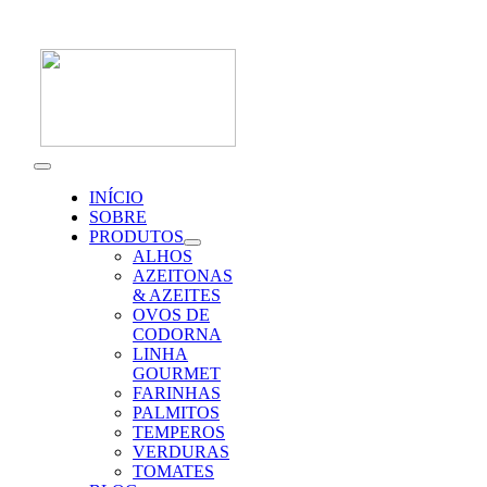
Skip
to
content
Toggle
Navigation
INÍCIO
SOBRE
PRODUTOS
ALHOS
AZEITONAS
& AZEITES
OVOS DE
CODORNA
LINHA
GOURMET
FARINHAS
PALMITOS
TEMPEROS
VERDURAS
TOMATES