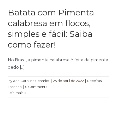
Temperos
Batata com Pimenta
Verduras
calabresa em flocos,
Tomates
simples e fácil: Saiba
como fazer!
No Brasil, a pimenta calabresa é feita da pimenta
dedo [...]
By
Ana Carolina Schmidt
|
25 de abril de 2022
|
Receitas
Toscana
|
0 Comments
Leia mais