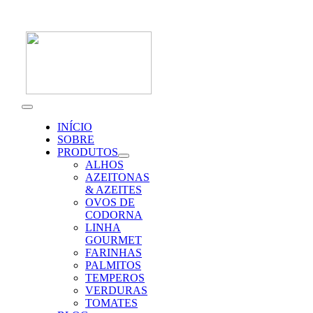
Skip
to
content
Toggle
Navigation
INÍCIO
SOBRE
PRODUTOS
ALHOS
AZEITONAS
& AZEITES
OVOS DE
CODORNA
LINHA
GOURMET
FARINHAS
PALMITOS
TEMPEROS
VERDURAS
TOMATES