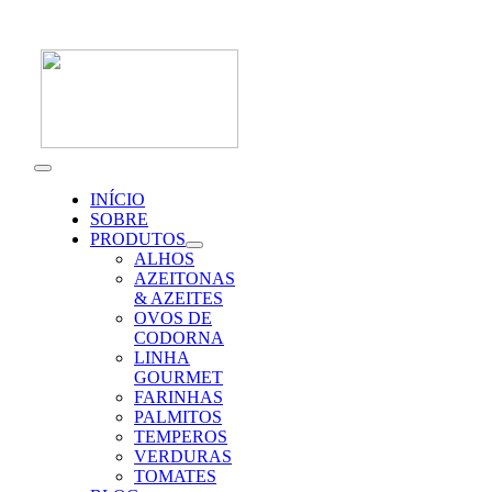
Skip
to
content
Toggle
Navigation
INÍCIO
SOBRE
PRODUTOS
ALHOS
AZEITONAS
& AZEITES
OVOS DE
CODORNA
LINHA
GOURMET
FARINHAS
PALMITOS
TEMPEROS
VERDURAS
TOMATES