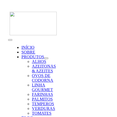
Skip
to
content
Toggle
Navigation
INÍCIO
SOBRE
PRODUTOS
ALHOS
AZEITONAS
& AZEITES
OVOS DE
CODORNA
LINHA
GOURMET
FARINHAS
PALMITOS
TEMPEROS
VERDURAS
TOMATES