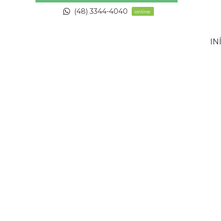
Skip
(48) 3344-4040
online
to
content
IN