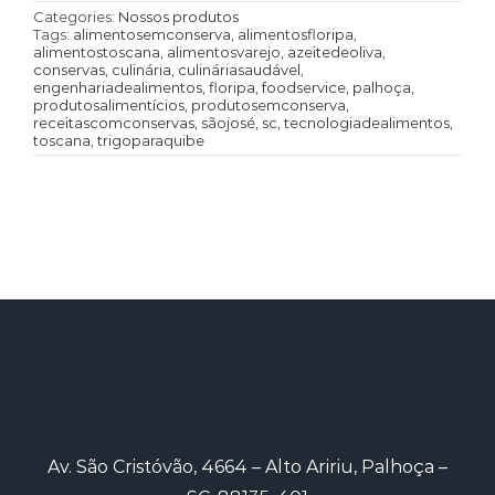
Categories:
Nossos produtos
Tags:
alimentosemconserva
,
alimentosfloripa
,
alimentostoscana
,
alimentosvarejo
,
azeitedeoliva
,
conservas
,
culinária
,
culináriasaudável
,
engenhariadealimentos
,
floripa
,
foodservice
,
palhoça
,
produtosalimentícios
,
produtosemconserva
,
receitascomconservas
,
sãojosé
,
sc
,
tecnologiadealimentos
,
toscana
,
trigoparaquibe
Av. São Cristóvão, 4664 – Alto Aririu, Palhoça –