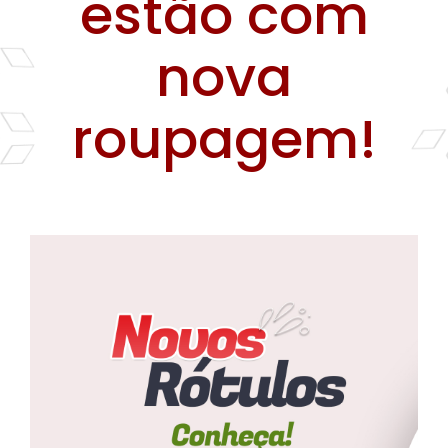
estão com
Farinhas
nova
Palmitos
Temperos
roupagem!
Verduras
Tomates