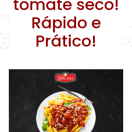
tomate seco!
Farinhas
Rápido e
Palmitos
Temperos
Prático!
Verduras
Tomates