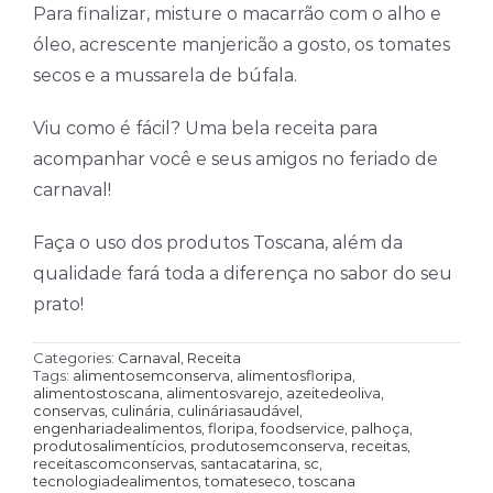
Para finalizar, misture o macarrão com o alho e
óleo, acrescente manjericão a gosto, os tomates
secos e a mussarela de búfala.
Viu como é fácil? Uma bela receita para
acompanhar você e seus amigos no feriado de
carnaval!
Faça o uso dos produtos Toscana, além da
qualidade fará toda a diferença no sabor do seu
prato!
Categories:
Carnaval
,
Receita
Tags:
alimentosemconserva
,
alimentosfloripa
,
alimentostoscana
,
alimentosvarejo
,
azeitedeoliva
,
conservas
,
culinária
,
culináriasaudável
,
engenhariadealimentos
,
floripa
,
foodservice
,
palhoça
,
produtosalimentícios
,
produtosemconserva
,
receitas
,
receitascomconservas
,
santacatarina
,
sc
,
tecnologiadealimentos
,
tomateseco
,
toscana