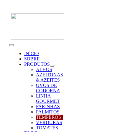
Skip
to
content
Toggle
Navigation
INÍCIO
SOBRE
PRODUTOS
ALHOS
AZEITONAS
& AZEITES
OVOS DE
CODORNA
LINHA
GOURMET
FARINHAS
PALMITOS
TEMPEROS
VERDURAS
TOMATES