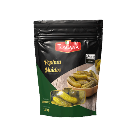
Farinhas
Palmitos
Temperos
Verduras
Tomates