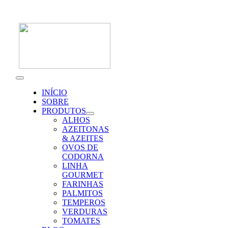
Skip
to
content
Toggle
Navigation
INÍCIO
SOBRE
PRODUTOS
ALHOS
AZEITONAS
& AZEITES
OVOS DE
CODORNA
LINHA
GOURMET
FARINHAS
PALMITOS
TEMPEROS
VERDURAS
TOMATES