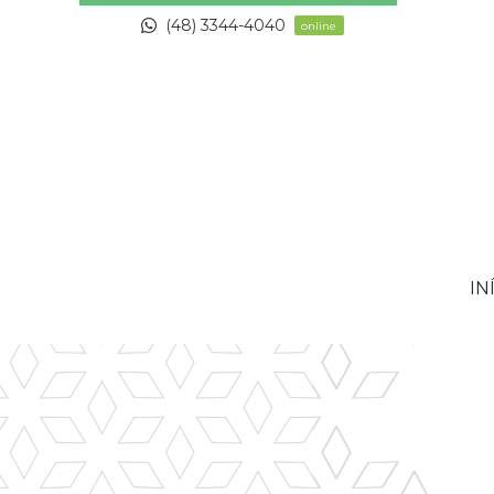
Skip
(48) 3344-4040
online
to
content
IN