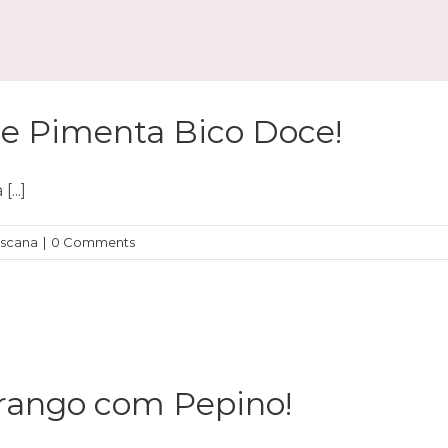
de Pimenta Bico Doce!
...]
oscana
|
0 Comments
frango com Pepino!