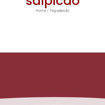
salpicão
Home
/
Tag:
salpicão