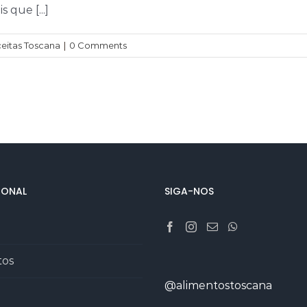
 que [...]
eitas Toscana
|
0 Comments
IONAL
SIGA-NOS
tos
@alimentostoscana