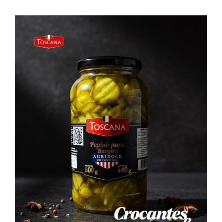
Farinhas
Palmitos
Temperos
Verduras
Tomates