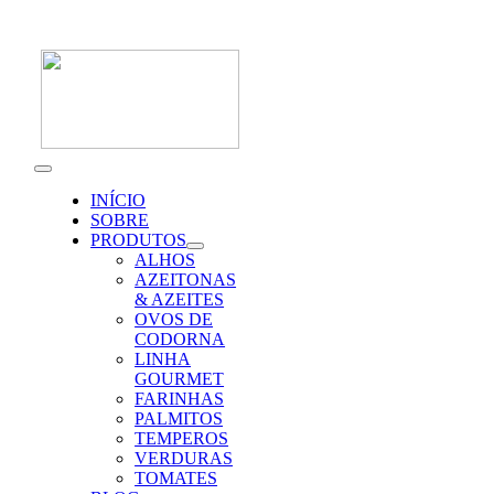
Skip
to
content
Toggle
Navigation
INÍCIO
SOBRE
PRODUTOS
ALHOS
AZEITONAS
& AZEITES
OVOS DE
CODORNA
LINHA
GOURMET
FARINHAS
PALMITOS
TEMPEROS
VERDURAS
TOMATES